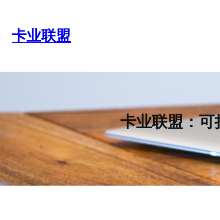
跳
至
内
卡业联盟
容
卡业联盟：可