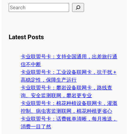
S
e
a
r
Latest Posts
c
h
卡业联盟号卡：支持全国通用，出差旅行通
信不中断
卡业联盟号卡：工业设备联网卡，抗干扰 +
高稳定性，保障生产运行
卡业联盟号卡：攀岩设备联网卡，路线查
询、安全监测联网，攀岩更专业
卡业联盟号卡：棉花种植设备联网卡，灌溉
控制、病虫害监测联网，棉花种植更省心
卡业联盟号卡：话费账单清晰，每月推送，
消费一目了然